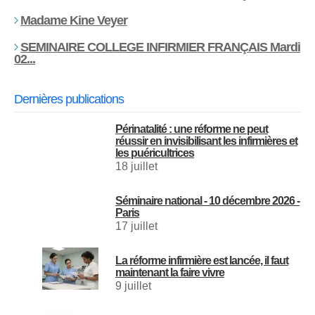
Madame Kine Veyer
SEMINAIRE COLLEGE INFIRMIER FRANÇAIS Mardi
02...
Dernières publications
Périnatalité : une réforme ne peut
réussir en invisibilisant les infirmières et
les puéricultrices
18 juillet
Séminaire national - 10 décembre 2026 -
Paris
17 juillet
La réforme infirmière est lancée, il faut
maintenant la faire vivre
9 juillet