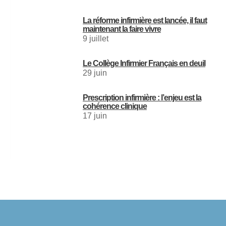
La réforme infirmière est lancée, il faut
maintenant la faire vivre
9 juillet
Le Collège Infirmier Français en deuil
29 juin
Prescription infirmière : l’enjeu est la
cohérence clinique
17 juin