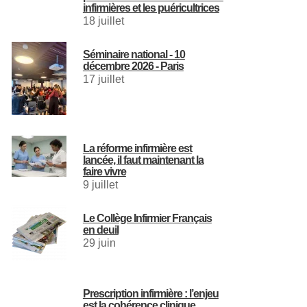
infirmières et les puéricultrices
18 juillet
Séminaire national - 10
décembre 2026 - Paris
17 juillet
La réforme infirmière est
lancée, il faut maintenant la
faire vivre
9 juillet
Le Collège Infirmier Français
en deuil
29 juin
Prescription infirmière : l’enjeu
est la cohérence clinique