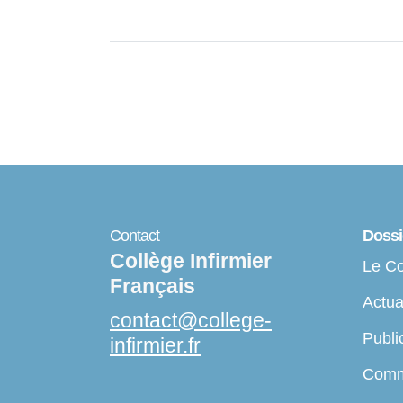
Contact
Dossi
Collège Infirmier
Le Co
Français
Actua
contact
@
college-
Publi
infirmier.fr
Comm