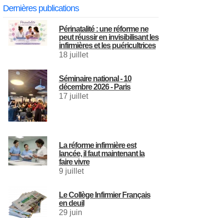
Dernières publications
Périnatalité : une réforme ne
peut réussir en invisibilisant les
infirmières et les puéricultrices
18 juillet
Séminaire national - 10
décembre 2026 - Paris
17 juillet
La réforme infirmière est
lancée, il faut maintenant la
faire vivre
9 juillet
Le Collège Infirmier Français
en deuil
29 juin