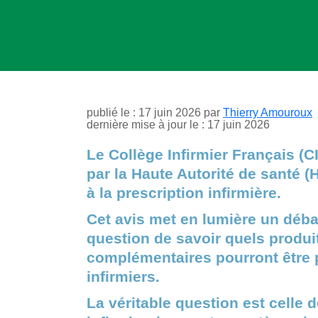
publié le : 17 juin 2026 par
Thierry Amouroux
dernière mise à jour le : 17 juin 2026
Le Collège Infirmier Français (C
par la Haute Autorité de santé (H
à la prescription infirmière.
Cet avis met en lumière un déba
question de savoir quels produ
complémentaires pourront être pr
infirmiers.
La véritable question est celle 