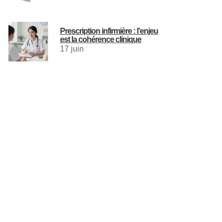
Prescription infirmière : l’enjeu
est la cohérence clinique
17 juin