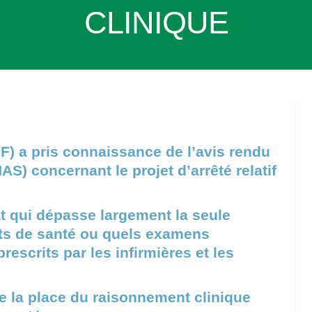
CLINIQUE
IF) a pris connaissance de l’avis rendu
AS) concernant le projet d’arrêté relatif
t qui dépasse largement la seule
its de santé ou quels examens
escrits par les infirmières et les
de la place du raisonnement clinique