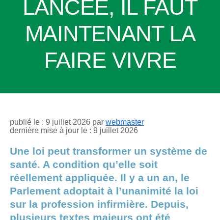
LANCÉE, IL FAUT
MAINTENANT LA
FAIRE VIVRE
publié le : 9 juillet 2026 par
webmaster
dernière mise à jour le : 9 juillet 2026
Une loi peut transformer un système de
santé. A condition qu’elle soit
réellement appliquée. Il y a un an, le
Parlement adoptait à l’unanimité la loi
sur la profession infirmière. Depuis,
plusieurs textes majeurs ont été