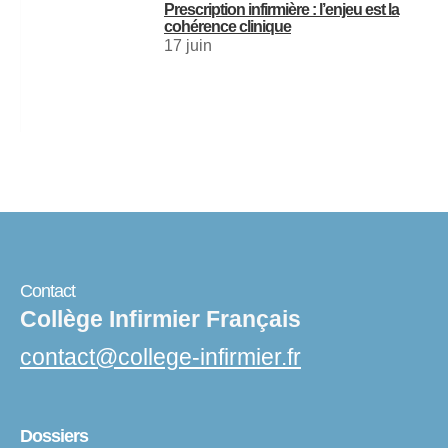
Prescription infirmière : l’enjeu est la
cohérence clinique
17 juin
Contact
Collège Infirmier Français
contact
@
college-infirmier.fr
Dossiers