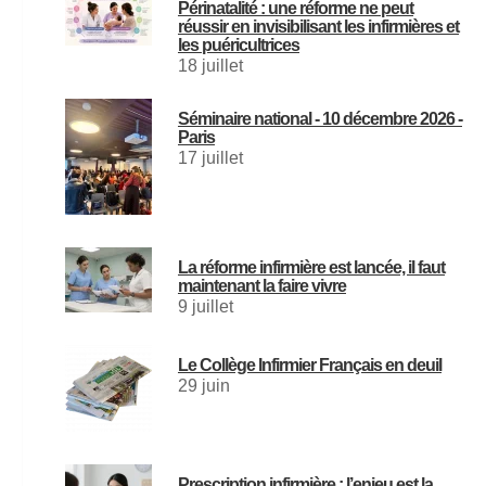
Périnatalité : une réforme ne peut
réussir en invisibilisant les infirmières et
les puéricultrices
18 juillet
Séminaire national - 10 décembre 2026 -
Paris
17 juillet
La réforme infirmière est lancée, il faut
maintenant la faire vivre
9 juillet
Le Collège Infirmier Français en deuil
29 juin
Prescription infirmière : l’enjeu est la