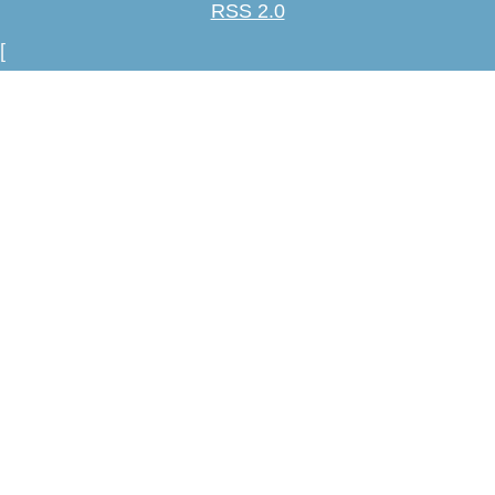
RSS 2.0
[